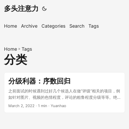
多头注意力
Home
Archive
Categories
Search
Tags
Home
»
Tags
分类
分级利器：序数回归
之前面试的时候遇到过好几个候选人在做”评级“相关的项目，例
如针对图片、视频的色情程度，评论的粗鲁程度分级等等。绝
大部分的人在面对这种问题时通常想到的都是用回归或分类来
March 2, 2022
· 1 min · Yuanhao
解决。这两种方法都是有效的，但都有一些问题： 常规的分类
无法很好地建模类别间的关系。例如你要对评论的不文明程度
分5档，但对于分类常用的交叉熵损失函数来说，把一个最高档
的评论分成了最低档还是中间档对它来说损失是一样的。但对