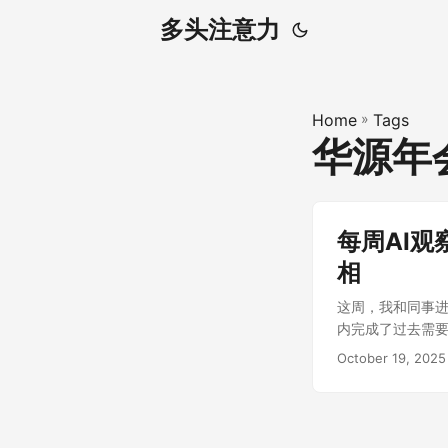
多头注意力
Home
»
Tags
华源年
每周AI
相
这周，我和同事进
内完成了过去需要
代价与注意力的过
October 19, 2025
极大地压缩了：设
意力频繁切换的强
极端的并行策略，
了速度，但也带来