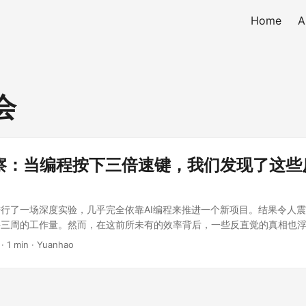
Home
A
会
观察：当编程按下三倍速键，我们发现了这些
行了一场深度实验，几乎完全依靠AI编程来推进一个新项目。结果令人
三周的工作量。然而，在这前所未有的效率背后，一些反直觉的真相也浮
载 当编程进入三倍速，我首先感受到的不是疲惫的双手，而是过载的大
· 1 min · Yuanhao
计、体验、修改功能的循环快得让人应接不暇。虽然有Rate limit来让
度也和效率一样达到了过去的三倍，这本身就成了一种新的认知负担。 
他同时在三个目录上开了3个独立的工程分支用Claude Code开展工作
了新的挑战，比如时常需要去解决代码合并时的冲突。这让我意识到，在