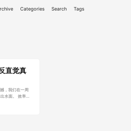
rchive
Categories
Search
Tags
反直觉真
震撼，我们在一周
出水面。 效率的
脑。任务的节奏被
人强制休息，但当注
我的同事采用了更
。这虽然进一步推高
AI时代，工具的