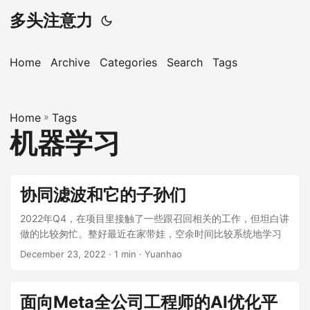
多头注意力
Home
Archive
Categories
Search
Tags
Home
»
Tags
机器学习
协同滤波和它的子孙们
2022年Q4，在项目里接触了一些跟召回相关的工作，但坦白讲
做的比较匆忙。整好最近在家带娃，空余时间比较系统地学习
了一下，这篇小作文做个总结。 本文总结的算法都有一个共同
December 23, 2022
· 1 min · Yuanhao
的发端，就是大名鼎鼎的协同滤波（collaborative filtering，
CF）算法。这个协同只看字面也看不出个所以然，维基百科的
解释如下 协同过滤（collaborative filtering）是一种在推荐系
面向Meta全公司工程师的AI优化平
统中广泛使用的技术。 该技术通过分析用户或者事物之间的相