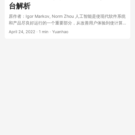
台解析
似性（“协同”），来预测用户可能感兴趣的内容并将此内容推荐
给用户。 经典CF 最早的CF算法是user CF。这种算法包含两个
原作者：Igor Markov, Norm Zhou 人工智能是使现代软件系统
主要步骤 对于当前用户，在所有用户中寻找与他最相似的一些
和产品尽良好运行的一个重要部分，从改善用户体验到使计算
用户 用相似用户对item的评价来作为当前用户对item的评价 我
基础设施更有效率都能看见AI的影子。无论是减少延迟，提高
April 24, 2022
· 1 min · Yuanhao
做的几个召回渠道也是基于CF的。如果把这个技术用在召回
视频流的质量，还是精简界面以满足特定人的需求，今天的人
里，就是对于当前user，返回在与之相似的用户中受欢迎的
工智能往往比人类精心构建的启发式策略更有效。但是，为了
item。这里面用户相似度的评价方式比较重要，例如通过计算
在我们的产品中更有效地利用人工智能，我们需要解决几个挑
两个用户交互过item的Jaccard距离来作为相似度。这种做法在
战：系统必须适应没有机器学习背景的软件工程师；它必须提
用户集合很大时计算复杂度相当高。在早期的系统里，item的
供机制，为许多不同的产品目标进行优化，这可能不同于封闭
数量可能远远少于用户的数量，并且用户的相似度会随着用户
形式的机器学习损失函数；它必须区分数据中的因果关系；它
行为的变化而变化。所以有人提出在item与item之间直接计算
必须有效地扩展，以训练、托管和监测大量的人工智能模型。
相似度，这种相似度相对稳定，离线计算好一个相似度关系表
为了满足Meta公司的这些需求，我们建立了一个端到端的人工
之后在线可以直接使用，这样就可以避免相似用户计算这个耗
智能平台，名为Looper，具有易于使用的优化、个性化和反馈
时的步骤，这种做法称为item CF。 矩阵分解 Matrix
收集的API。Looper支持整个机器学习的生命周期，从模型训
Factorization 上面的经典CF算法实际是个间接推荐的方法，人
练、部署和推理一直到产品的评估和调整。与其围绕人工智能
们发现可以从用户和item的交互历史中得到用户和item的关
模型重建我们现有的产品，Looper使我们能够升级它们，使用
系，从而进行直接推荐。基本的思路是将user-item交互矩阵近
人工智能进行个性化优化。Looper平台目前承载了700个AI模
似为user矩阵和item矩阵的乘积。具体来说，若用户数为N，
型，每秒产生400万个AI输出。 让智能策略为应用程序所用
item数为M，则交互矩阵为N*M，希望把它近似为N*K和M*K
Meta的不同服务每天有数十亿人在使用，每个人都有不同的兴
两个矩阵的乘积。K可以远小于N和M，这样相似度的计算复杂